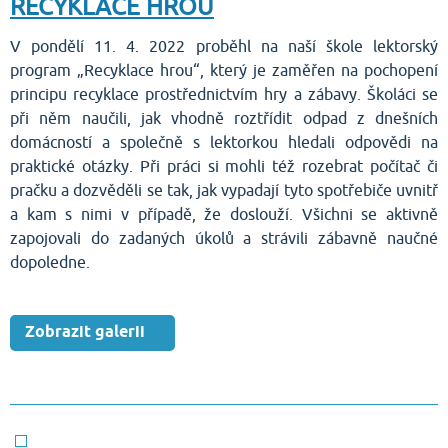
RECYKLACE HROU
V pondělí 11. 4. 2022 proběhl na naší škole lektorský
program „Recyklace hrou“, který je zaměřen na pochopení
principu recyklace prostřednictvím hry a zábavy. Školáci se
při něm naučili, jak vhodně roztřídit odpad z dnešních
domácností a společně s lektorkou hledali odpovědi na
praktické otázky. Při práci si mohli též rozebrat počítač či
pračku a dozvěděli se tak, jak vypadají tyto spotřebiče uvnitř
a kam s nimi v případě, že doslouží. Všichni se aktivně
zapojovali do zadaných úkolů a strávili zábavně naučné
dopoledne.
Zobrazit galerii