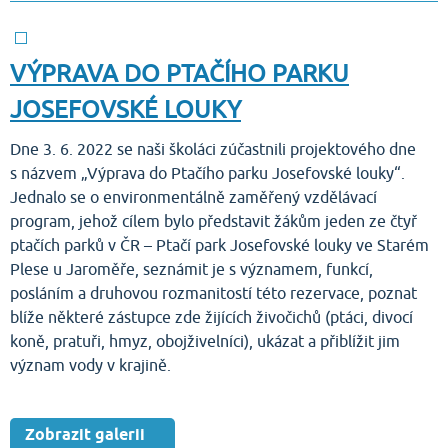
VÝPRAVA DO PTAČÍHO PARKU
JOSEFOVSKÉ LOUKY
Dne 3. 6. 2022 se naši školáci zúčastnili projektového dne
s názvem „Výprava do Ptačího parku Josefovské louky“.
Jednalo se o environmentálně zaměřený vzdělávací
program, jehož cílem bylo představit žákům jeden ze čtyř
ptačích parků v ČR – Ptačí park Josefovské louky ve Starém
Plese u Jaroměře, seznámit je s významem, funkcí,
posláním a druhovou rozmanitostí této rezervace, poznat
blíže některé zástupce zde žijících živočichů (ptáci, divocí
koně, pratuři, hmyz, obojživelníci), ukázat a přiblížit jim
význam vody v krajině.
Zobrazit galerii