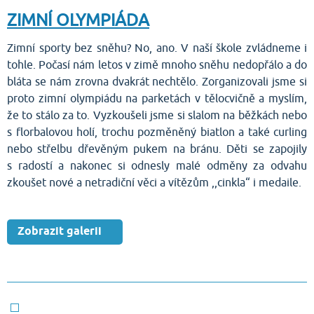
ZIMNÍ OLYMPIÁDA
Zimní sporty bez sněhu? No, ano. V naší škole zvládneme i
tohle. Počasí nám letos v zimě mnoho sněhu nedopřálo a do
bláta se nám zrovna dvakrát nechtělo. Zorganizovali jsme si
proto zimní olympiádu na parketách v tělocvičně a myslím,
že to stálo za to. Vyzkoušeli jsme si slalom na běžkách nebo
s florbalovou holí, trochu pozměněný biatlon a také curling
nebo střelbu dřevěným pukem na bránu. Děti se zapojily
s radostí a nakonec si odnesly malé odměny za odvahu
zkoušet nové a netradiční věci a vítězům ,,cinkla“ i medaile.
Zobrazit galerii