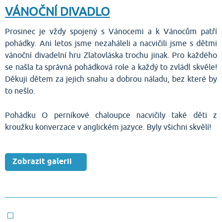
VÁNOČNÍ DIVADLO
Prosinec je vždy spojený s Vánocemi a k Vánocům patří
pohádky. Ani letos jsme nezaháleli a nacvičili jsme s dětmi
vánoční divadelní hru Zlatovláska trochu jinak. Pro každého
se našla ta správná pohádková role a každý to zvládl skvěle!
Děkuji dětem za jejich snahu a dobrou náladu, bez které by
to nešlo.
Pohádku O perníkové chaloupce nacvičily také děti z
kroužku konverzace v anglickém jazyce. Byly všichni skvělí!
Zobrazit galerii