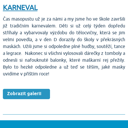
KARNEVAL
Čas masopustu už je za námi a my jsme ho ve škole završili
již tradičním karnevalem. Děti si už celý týden dopředu
stříhaly a vybarvovaly výzdobu do tělocvičny, která se jim
velmi povedla, a v den D dorazily do školy v překrásných
maskách. Užili jsme si odpoledne plné hudby, soutěží, tance
a legrace. Nakonec si všichni vylosovali dárečky z tomboly a
odnesli si nafouknuté balonky, které maškarní rej přežily.
Bylo to hezké odpoledne a už teď se těším, jaké masky
uvidíme v příštím roce!
Zobrazit galerii