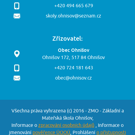
+420 494 665 679
skoly.ohnisov@seznam.cz
Zřizovatel:
Obec Ohnišov
Ohnišov 172, 517 84 Ohnišov
+420 724 181 643
obec@ohnisov.cz
Všechna práva vyhrazena (c) 2016 - ZMO - Základní a
Mateřská škola Ohnišov,
Informace o
zpracování osobních údajů
, Informace o
jmenování
pověřence ÚOOÚ
, Prohlášení
o přístupnosti