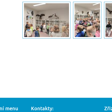
ní menu
Kontakty:
Zři