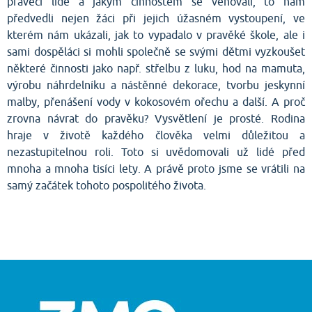
pravěcí lidé a jakým činnostem se věnovali, to nám
předvedli nejen žáci při jejich úžasném vystoupení, ve
kterém nám ukázali, jak to vypadalo v pravěké škole, ale i
sami dospěláci si mohli společně se svými dětmi vyzkoušet
některé činnosti jako např. střelbu z luku, hod na mamuta,
výrobu náhrdelníku a nástěnné dekorace, tvorbu jeskynní
malby, přenášení vody v kokosovém ořechu a další. A proč
zrovna návrat do pravěku? Vysvětlení je prosté. Rodina
hraje v životě každého člověka velmi důležitou a
nezastupitelnou roli. Toto si uvědomovali už lidé před
mnoha a mnoha tisíci lety. A právě proto jsme se vrátili na
samý začátek tohoto pospolitého života.