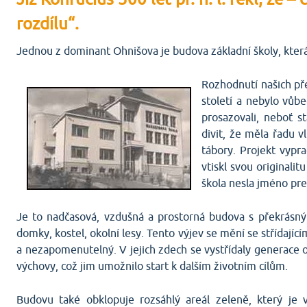
rozdílu“.
Jednou z dominant Ohnišova je budova základní školy, která
Rozhodnutí našich př
století a nebylo vůbe
prosazovali, neboť s
divit, že měla řadu v
tábory. Projekt vypra
vtiskl svou originalit
škola nesla jméno pre
Je to nadčasová, vzdušná a prostorná budova s překrásný
domky, kostel, okolní lesy. Tento výjev se mění se střídají
a nezapomenutelný. V jejich zdech se vystřídaly generace o
výchovy, což jim umožnilo start k dalším životním cílům.
Budovu také obklopuje rozsáhlý areál zeleně, který je 