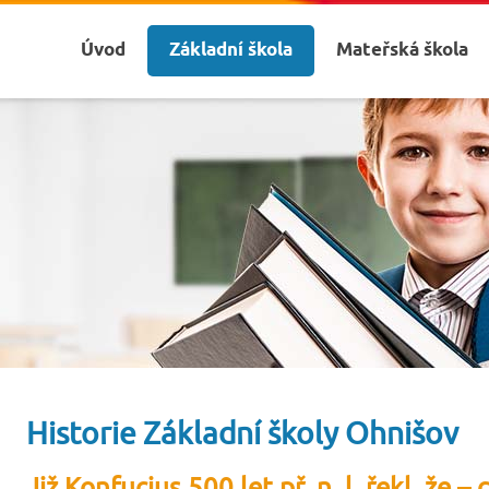
Úvod
Základní škola
Mateřská škola
Historie Základní školy Ohnišov
Již Konfucius 500 let př. n. l. řekl, že –