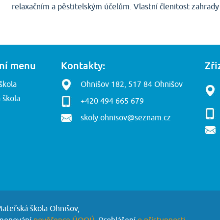
relaxačním a pěstitelským účelům. Vlastní členitost zahrad
ní menu
Kontakty:
Zři
škola
Ohnišov 182, 517 84 Ohnišov
 škola
+420 494 665 679
skoly.ohnisov@seznam.cz
Mateřská škola Ohnišov,