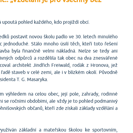
 upoutá pohled každého, kdo projíždí obcí.
edků postavit novou školu padlo ve 30. letech minulého
c jednoduché. Stálo mnoho úsilí těch, kteří toto řešení
tavba byla finančně velmi nákladná. Nelze se tedy ani
livných odpůrců a rozdělila tak obec na dva znesvářené
coval architekt Jindřich Freiwald, rodák z Hronova, jež
u řadě staveb v celé zemi, ale i v blízkém okolí. Původně
sidenta T. G. Masaryka.
m výhledem na celou obec, její pole, zahrady, rodinné
cími se ročními obdobími, ale vždy je to pohled podmanivý
hnišovských občanů, kteří zde získali základy vzdělání a
využíván základní a mateřskou školou ke sportovním,