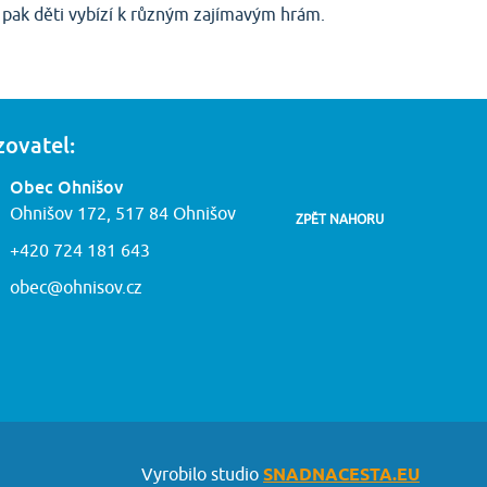
y pak děti vybízí k různým zajímavým hrám.
zovatel:
Obec Ohnišov
Ohnišov 172, 517 84 Ohnišov
ZPĚT NAHORU
+420 724 181 643
obec@ohnisov.cz
Vyrobilo studio
SNADNACESTA.EU