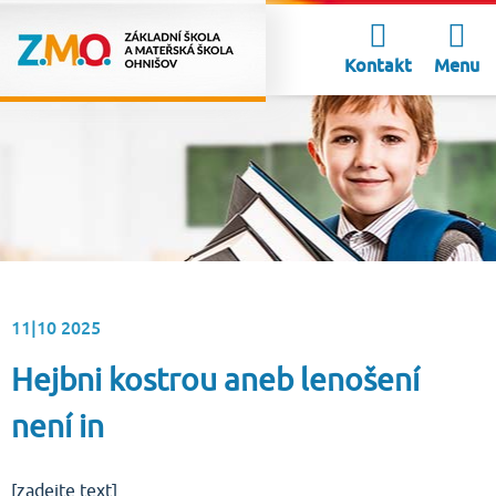
Kontakt
Menu
11|10
2025
Hejbni kostrou aneb lenošení
není in
[zadejte text]