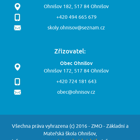
Ohnišov 182, 517 84 Ohnišov
+420 494 665 679
skoly.ohnisov@seznam.cz
Zřizovatel:
Obec Ohnišov
Ohnišov 172, 517 84 Ohnišov
+420 724 181 643
obec@ohnisov.cz
Všechna práva vyhrazena (c) 2016 - ZMO - Základní a
Mateřská škola Ohnišov,