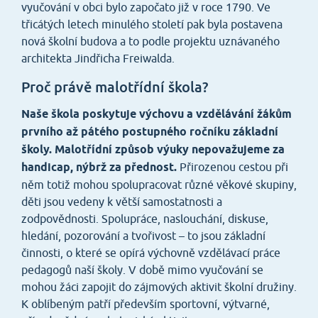
vyučování v obci bylo započato již v roce 1790. Ve
třicátých letech minulého století pak byla postavena
nová školní budova a to podle projektu uznávaného
architekta Jindřicha Freiwalda.
Proč právě malotřídní škola?
Naše škola poskytuje výchovu a vzdělávání žákům
prvního až pátého postupného ročníku základní
školy. Malotřídní způsob výuky nepovažujeme za
handicap, nýbrž za přednost.
Přirozenou cestou při
něm totiž mohou spolupracovat různé věkové skupiny,
děti jsou vedeny k větší samostatnosti a
zodpovědnosti. Spolupráce, naslouchání, diskuse,
hledání, pozorování a tvořivost – to jsou základní
činnosti, o které se opírá výchovně vzdělávací práce
pedagogů naší školy. V době mimo vyučování se
mohou žáci zapojit do zájmových aktivit školní družiny.
K oblíbeným patří především sportovní, výtvarné,