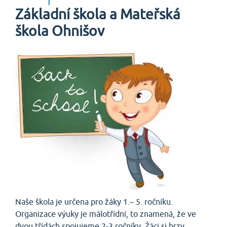
Základní škola a Mateřská
škola Ohnišov
Naše škola je určena pro žáky 1.– 5. ročníku.
Organizace výuky je málotřídní, to znamená, že ve
dvou třídách spojujeme 2-3 ročníky. Žáci si brzy