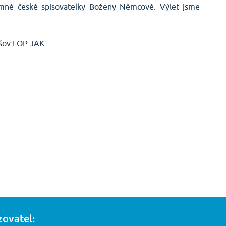
amné české spisovatelky Boženy Němcové. Výlet jsme
šov I OP JAK.
zovatel: