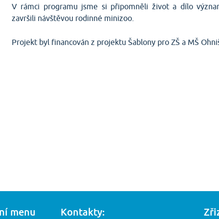
V rámci programu jsme si připomněli život a dílo význ
završili návštěvou rodinné minizoo.
Projekt byl financován z projektu Šablony pro ZŠ a MŠ Ohni
ní menu
Kontakty:
Zři