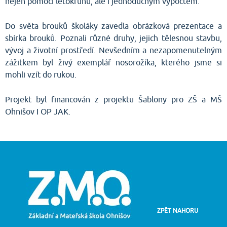
nejen pomocí letokruhů, ale i jednoduchým výpočtem.
Do světa brouků školáky zavedla obrázková prezentace a
sbírka brouků. Poznali různé druhy, jejich tělesnou stavbu,
vývoj a životní prostředí. Nevšedním a nezapomenutelným
zážitkem byl živý exemplář nosorožíka, kterého jsme si
mohli vzít do rukou.
Projekt byl financován z projektu Šablony pro ZŠ a MŠ
Ohnišov I OP JAK.
ZPĚT NAHORU