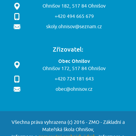
Ohnišov 182, 517 84 Ohnišov
+420 494 665 679
skoly.ohnisov@seznam.cz
Zřizovatel:
Obec Ohnišov
Ohnišov 172, 517 84 Ohnišov
+420 724 181 643
obec@ohnisov.cz
Všechna práva vyhrazena (c) 2016 - ZMO - Základní a
Mateřská škola Ohnišov,