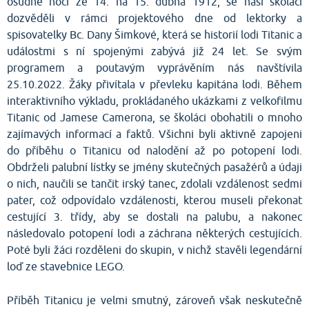
osudné noci ze 14. na 15. dubna 1912, se naši školáci
dozvěděli v rámci projektového dne od lektorky a
spisovatelky Bc. Dany Šimkové, která se historií lodi Titanic a
událostmi s ní spojenými zabývá již 24 let. Se svým
programem a poutavým vyprávěním nás navštívila
25.10.2022. Žáky přivítala v převleku kapitána lodi. Během
interaktivního výkladu, prokládaného ukázkami z velkofilmu
Titanic od Jamese Camerona, se školáci obohatili o mnoho
zajímavých informací a faktů. Všichni byli aktivně zapojeni
do příběhu o Titanicu od nalodění až po potopení lodi.
Obdrželi palubní lístky se jmény skutečných pasažérů a údaji
o nich, naučili se tančit irský tanec, zdolali vzdálenost sedmi
pater, což odpovídalo vzdálenosti, kterou museli překonat
cestující 3. třídy, aby se dostali na palubu, a nakonec
následovalo potopení lodi a záchrana některých cestujících.
Poté byli žáci rozděleni do skupin, v nichž stavěli legendární
loď ze stavebnice LEGO.
Příběh Titanicu je velmi smutný, zároveň však neskutečně